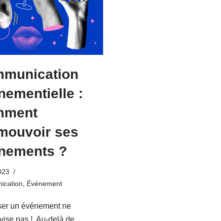
munication
nementielle :
mment
mouvoir ses
nements ?
023
cation
,
Événement
ser un événement ne
vise pas ! Au-delà de