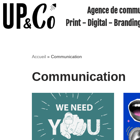
Agence de commu
Aller
Print - Digital - Brandin
au
contenu
Accueil
»
Communication
Communication