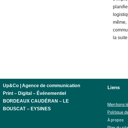
planifie
logisti
même, i
communi
la suite
Up&Co | Agence de communication
Liens
Print – Digital – Événementiel
BORDEAUX CAUDÉRAN – LE
Mentions l
BOUSCAT – EYSINES
Politique d
À propos
Plan du sit