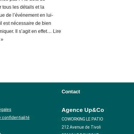
r tous les détails et la
que de l’événement en lui-
l est nécessaire de bien
quer. Il s’agit en effet…
Lire
 »
Contact
Agence Up&Co
égales
e confidentialité
COWORKING LE PATIO
212 Avenue de Tivoli
e