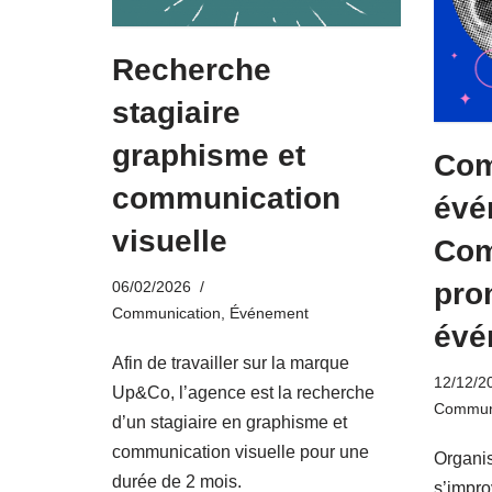
Recherche
stagiaire
graphisme et
Com
communication
évé
visuelle
Co
pro
06/02/2026
Communication
,
Événement
évé
Afin de travailler sur la marque
12/12/2
Up&Co, l’agence est la recherche
Communi
d’un stagiaire en graphisme et
communication visuelle pour une
Organi
durée de 2 mois.
s’impro