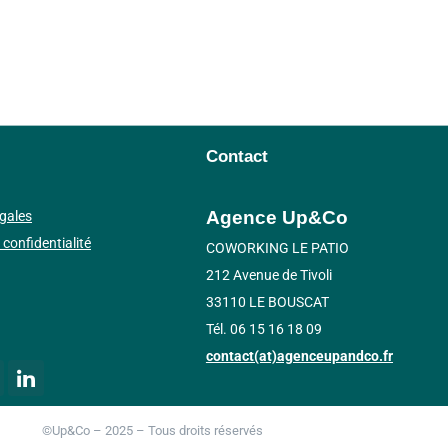
Contact
Agence Up&Co
gales
 confidentialité
COWORKING LE PATIO
212 Avenue de Tivoli
33110 LE BOUSCAT
Tél. 06 15 16 18 09
contact(at)agenceupandco.fr
©Up&Co – 2025 – Tous droits réservés