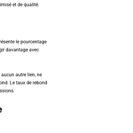
misé et de qualité.
présente le pourcentage
ragir davantage avec
r aucun autre lien, ne
bond. Le taux de rebond
ssions.
e