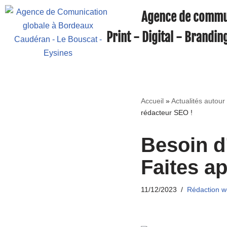
Agence de commu
Aller
Print - Digital - Brandin
au
contenu
Accueil
»
Actualités autou
rédacteur SEO !
Besoin d
Faites a
11/12/2023
Rédaction 