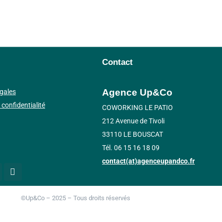
Contact
Agence Up&Co
gales
 confidentialité
COWORKING LE PATIO
212 Avenue de Tivoli
33110 LE BOUSCAT
Tél. 06 15 16 18 09
contact(at)agenceupandco.fr
©Up&Co – 2025 – Tous droits réservés