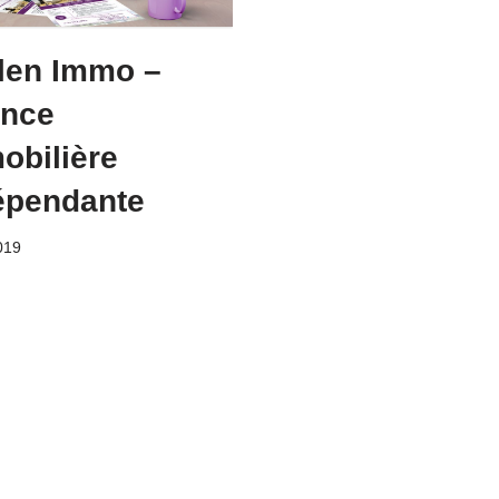
len Immo –
nce
obilière
épendante
019