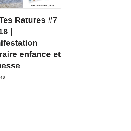
 Tes Ratures #7
18 |
ifestation
éraire enfance et
nesse
018