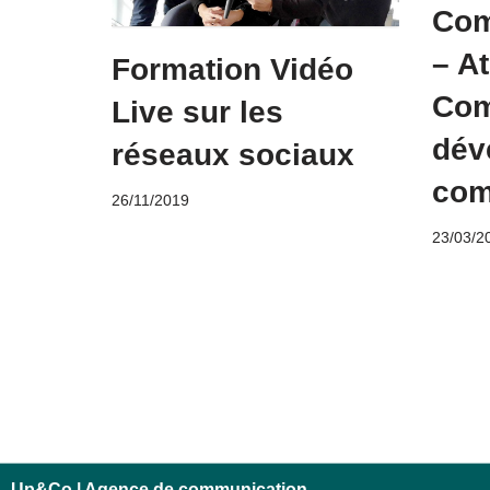
Com
– At
Formation Vidéo
Com
Live sur les
dév
réseaux sociaux
com
26/11/2019
23/03/2
Up&Co | Agence de communication